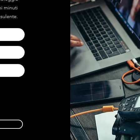
hi minuti
sulente.