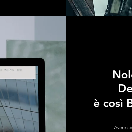
Nol
De
è così 
Avere ac