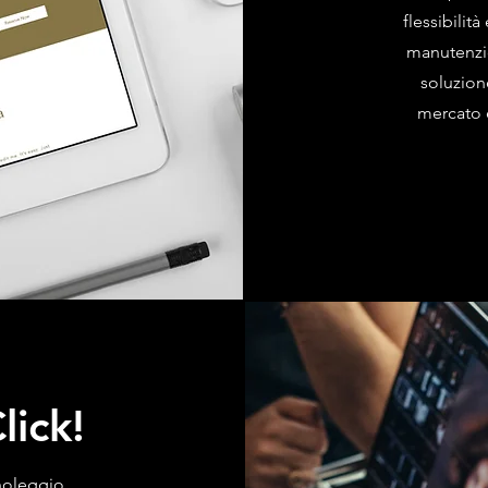
flessibili
manutenzio
soluzion
mercato e
lick!
 noleggio