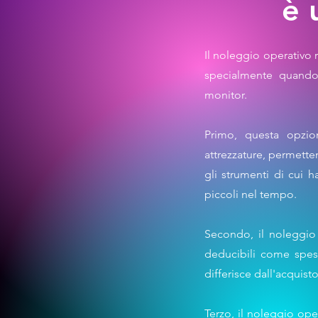
è 
Il noleggio operativo 
specialmente quando 
monitor.
Primo, questa opzion
attrezzature, permette
gli strumenti di cui 
piccoli nel tempo.
Secondo, il noleggio 
deducibili come spese
differisce dall'acquist
Terzo, il noleggio oper