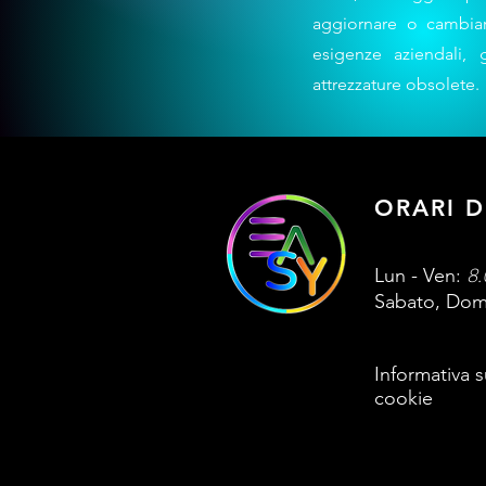
aggiornare o cambiare
esigenze aziendali,
attrezzature obsolete.
ORARI D
8.
Lun - Ven:
​​Sabato, D
Informativa s
cookie