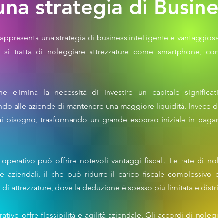
una strategia di Busin
rappresenta una strategia di business intelligente e vantaggiosa
si tratta di noleggiare attrezzature come smartphone, co
e elimina la necessità di investire un capitale significati
ndo alle aziende di mantenere una maggiore liquidità. Invece d
hai bisogno, trasformando un grande esborso iniziale in pagam
operativo può offrire notevoli vantaggi fiscali. Le rate di 
 aziendali, il che può ridurre il carico fiscale complessivo 
o di attrezzature, dove la deduzione è spesso più limitata e distri
ativo offre flessibilità e agilità aziendale. Gli accordi di nole