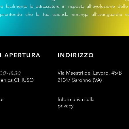
 facilmente le attrezzature in risposta all'evoluzione dell
 garantendo che la tua azienda rimanga all'avanguardia s
I APERTURA
INDIRIZZO
00-18.30
Via Maestri del Lavoro, 45/B
omenica CHIUSO
21047 Saronno (VA)
ui
Informativa sulla
privacy