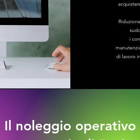
acquistar
Riduzione 
sudd
i co
manutenzio
di lavoro 
Il noleggio operativo