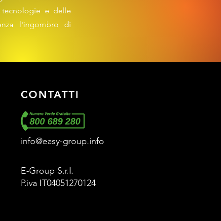
e tecnologie e delle
enza l'ingombro di
CONTATTI
info@easy-group.info
E-Group S.r.l.
P.iva IT04051270124