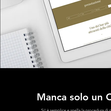
Manca solo un C
Si! è semplice e snella la procedura di