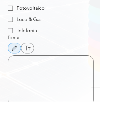
Fotovoltaico
Luce & Gas
Telefonia
Firma
Modalità di disegno selezionata. Per disegnare è necessario un mouse o un touchpad. Per l'ac
Accetto 
Termini & Condizioni
TENTA LA FORTUNA