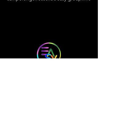
ORARI DI APERTURA
8.00-18.30
Lun - Ven:
​​Sabato, Domenica CHIUSO
INDIRIZZO
Via Maestri del Lavoro, 45/B