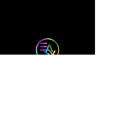
ORARI DI APERTURA
8.00-18.30
Lun - Ven:
​​Sabato, Domenica CHIUSO
INDIRIZZO
Via Maestri del Lavoro, 45/B
21047 Saronno (VA)